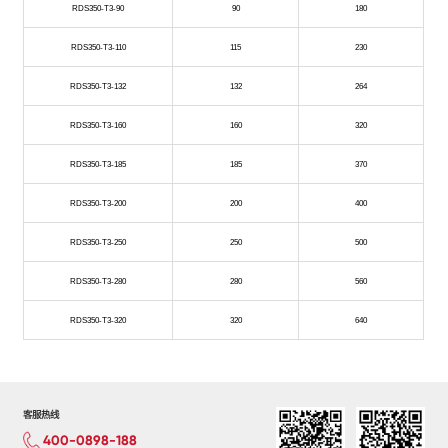
RDS350-T3-90
90
180
RDS350-T3-110
115
230
RDS350-T3-132
132
264
RDS350-T3-160
160
320
RDS350-T3-185
185
370
RDS350-T3-200
200
400
RDS350-T3-250
250
500
RDS350-T3-280
280
560
RDS350-T3-320
320
640
客服热线
400-0898-188