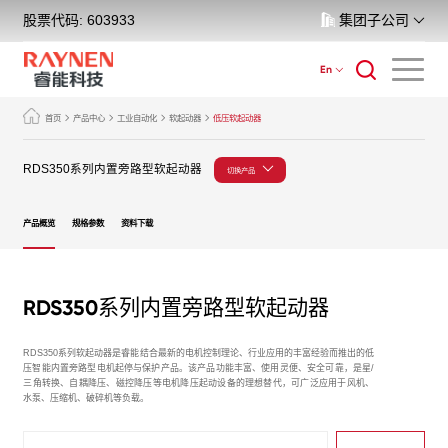
股票代码: 603933
集团子公司
En
首页
产品中心
工业自动化
软起动器
低压软起动器
RDS350系列内置旁路型软起动器
切换产品
产品概览
规格参数
资料下载
RDS350系列内置旁路型软起动器
RDS350系列软起动器是睿能结合最新的电机控制理论、行业应用的丰富经验而推出的低
压智能内置旁路型电机起停与保护产品。该产品功能丰富、使用灵便、安全可靠，是星/
三角转换、自耦降压、磁控降压等电机降压起动设备的理想替代，可广泛应用于风机、
水泵、压缩机、破碎机等负载。